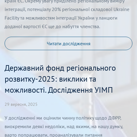
країн ЄС. Окрему увагу приділено регіональному виміру
інтеграції, потенціалу 20% регіональної складової Ukraine
Facility та можливостям інтеграції України у ланцюги
доданої вартості ЄС ще до набуття членства.
Читати дослідження
Державний фонд регіонального
розвитку-2025: виклики та
можливості. Дослідження УІМП
29 вересня, 2025
У дослідженні ми оцінили чинну політику щодо ДФРР,
виокремили деякі недоліки, над якими, на нашу думку,
варто попрацювати, проаналізували питання