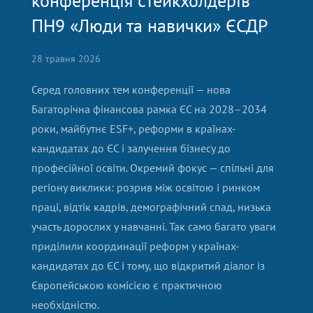
конференція стейкхолдерів
ПН9 «Люди та навички» ЄСДР
28 травня 2026
Серед головних тем конференції — нова
Багаторічна фінансова рамка ЄС на 2028–2034
роки, майбутнє ESF+, реформи в країнах-
кандидатах до ЄС і залучення бізнесу до
професійної освіти. Окремий фокус — спільні для
регіону виклики: розрив між освітою і ринком
праці, відтік кадрів, демографічний спад, низька
участь дорослих у навчанні. Так само багато уваги
приділили координації реформ у країнах-
кандидатах до ЄС і тому, що відкритий діалог із
Європейською комісією є практичною
необхідністю.