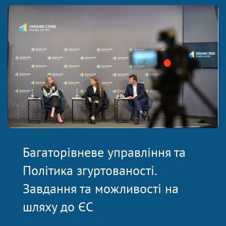
Багаторівневе управління та
Політика згуртованості.
Завдання та можливості на
шляху до ЄС