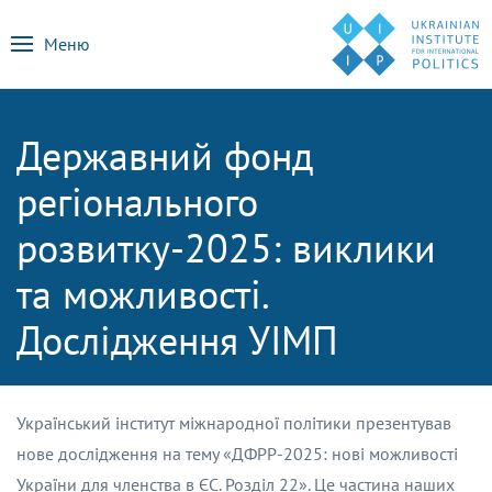
Меню
Державний фонд
регіонального
розвитку-2025: виклики
та можливості.
Дослідження УІМП
Український інститут міжнародної політики презентував
нове дослідження на тему «ДФРР-2025: нові можливості
України для членства в ЄС. Розділ 22». Це частина наших