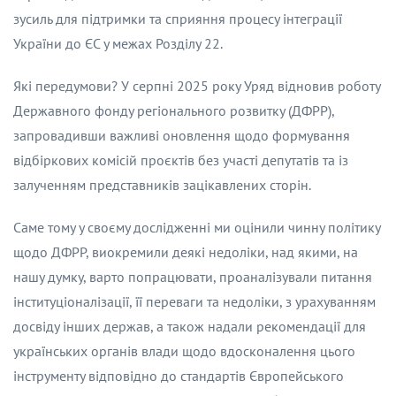
зусиль для підтримки та сприяння процесу інтеграції
України до ЄС у межах Розділу 22.
Які передумови? У серпні 2025 року Уряд відновив роботу
Державного фонду регіонального розвитку (ДФРР),
запровадивши важливі оновлення щодо формування
відбіркових комісій проєктів без участі депутатів та із
залученням представників зацікавлених сторін.
Саме тому у своєму дослідженні ми оцінили чинну політику
щодо ДФРР, виокремили деякі недоліки, над якими, на
нашу думку, варто попрацювати, проаналізували питання
інституціоналізації, її переваги та недоліки, з урахуванням
досвіду інших держав, а також надали рекомендації для
українських органів влади щодо вдосконалення цього
інструменту відповідно до стандартів Європейського