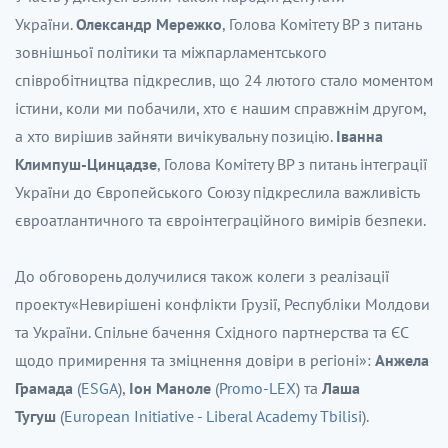
України.
Олександр Мережко
, Голова Комітету ВР з питань
зовнішньої політики та міжпарламентського
співробітництва підкреслив, що 24 лютого стало моментом
істини, коли ми побачили, хто є нашим справжнім другом,
а хто вирішив зайняти вичікувальну позицію.
Іванна
Климпуш-Цинцадзе
, Голова Комітету ВР з питань інтеграції
України до Європейського Союзу підкреслила важливість
євроатлантичного та євроінтеграційного вимірів безпеки.
До обговорень долучилися також колеги з реалізації
проекту«Невирішені конфлікти Грузії, Республіки Молдови
та України. Спільне бачення Східного партнерства та ЄС
щодо примирення та зміцнення довіри в регіоні»:
Анжела
Грамада
(
ESGA
),
Іон Маноле
(
Promo-LEX
) та
Лаша
Тугуш
(
European Initiative - Liberal Academy Tbilisi
).