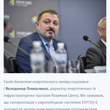
Своїм баченням енергетичного виміру поділився
і
Володимир Омельченко
, директор енергетичних та
інфраструктурних програм
Разумков Центр
. Він зауважив,
що синхронізація з європейською системою ENTSO-E
допомогла українським енергетичним підприємствам