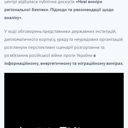
центрі
відбулася публічна дискусія
«Нові виміри
регіональної безпеки. Підходи та рекомендації щодо
аналізу».
У ході обговорень представники державних інституцій,
дипломатичного корпусу, уряду та неурядових організацій
розглянули перспективні сценарії розгортання та
розв’язання російської війни проти України
в
інформаційному, енергетичному та міграційному вимірах
.