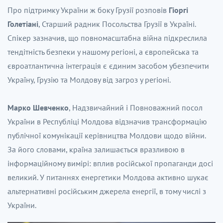
Про підтримку України ж боку Грузії розповів
Гіоргі
Голетіані
, Старший радник Посольства Грузії в Україні.
Спікер зазначив, що повномасштабна війна підкреслила
тендітність безпеки у нашому регіоні, а європейська та
євроатлантична інтеграція є єдиним засобом убезпечити
Україну, Грузію та Молдову від загроз у регіоні.
Марко Шевченко
, Надзвичайний і Повноважний посол
України в Республіці Молдова відзначив трансформацію
публічної комунікації керівництва Молдови щодо війни.
За його словами, країна залишається вразливою в
інформаційному вимірі: вплив російської пропаганди досі
великий. У питаннях енергетики Молдова активно шукає
альтернативні російським джерела енергії, в тому числі з
України.