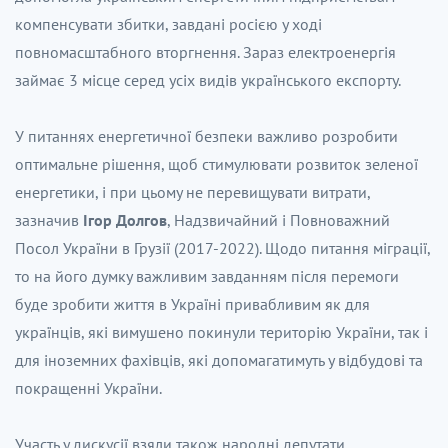
компенсувати збитки, завдані росією у ході
повномасштабного вторгнення. Зараз електроенергія
займає 3 місце серед усіх видів українського експорту.
У питаннях енергетичної безпеки важливо розробити
оптимальне рішення, щоб стимулювати розвиток зеленої
енергетики, і при цьому не перевищувати витрати,
зазначив
Ігор Долгов
, Надзвичайний і Повноважний
Посол України в Грузії (2017-2022). Щодо питання міграції,
то на його думку важливим завданням після перемоги
буде зробити життя в Україні привабливим як для
українців, які вимушено покинули територію України, так і
для іноземних фахівців, які допомагатимуть у відбудові та
покращенні України.
Участь у дискусії взяли також народні депутати