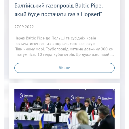
Балтійський газопровід Baltic Pipe,
який буде постачати газ з Норвегії
27.09.2022
Через Baltic Pipe до Польщі та сусідніх країн
постачатиметься газ з норвезького шельфу в
Північному морі. Трубопровід матиме довжину 900 км
і потужність 10 млрд кубометрів. Це дуже важливий ...
більше