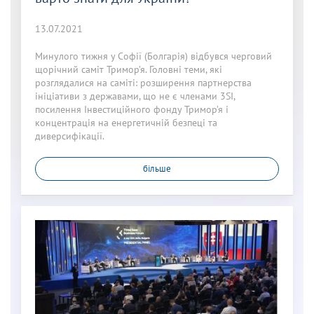
13.07.2021
Минулого тижня у Софії (Болгарія) відбувся черговий
щорічний саміт Тримор’я. Головні теми, які
розглядалися на саміті: розширення партнерства
ініціативи з державами, що не є членами 3SI,
посилення Інвестиційного фонду Тримор’я і
концентрація на енергетичній безпеці та
диверсифікації.
більше