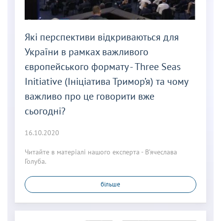
Які перспективи відкриваються для
України в рамках важливого
європейського формату - Three Seas
Initiative (Ініціатива Тримор’я) та чому
важливо про це говорити вже
сьогодні?
16.10.2020
Читайте в матеріалі нашого експерта - В’ячеслава
Голуба.
більше