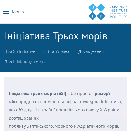
Меню
Ініціатива Трьох морів
Про S3 Initiative
S3 та Україна
Дослідження
Про Ініціативу в медіа
Ініціатива трьох морів
(
3SI
)
, або просто
Тримор'я
—
міжнародна економічна та інфраструктурна ініціатива,
що об'єднує 12 країн Європейського Союзу й Україну,
розташованих
поблизу
Балтійського,
Чорного
й
Адріатичного
морів.