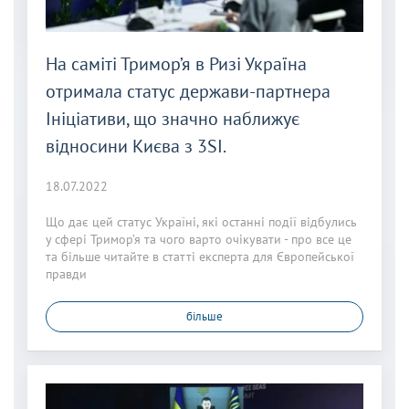
На саміті Тримор’я в Ризі Україна
отримала статус держави-партнера
Ініціативи, що значно наближує
відносини Києва з 3SI.
18.07.2022
Що дає цей статус Україні, які останні події відбулись
у сфері Тримор’я та чого варто очікувати - про все це
та більше читайте в статті експерта для Європейської
правди
більше