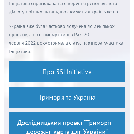
Ініціатива спрямована на створення регіонального
діалогу з різних питань, що стосуються країн-членів.
Україна вже була частково долучена до декількох
проектів, а на сьомому саміті в
Ризі
20
червня
2022
року
отримала статус партнера-учасника
Ініціативи.
Про 3SI Initiative
Тримор'я та Україна
Дослідницький проект “Тримор’я –
дорожня карта для України”