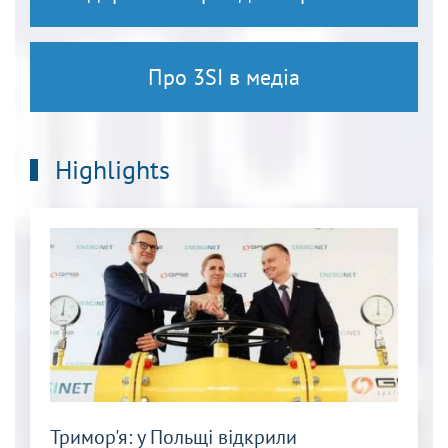
Про 3SI в медіа
Highlights
Тримор'я: у Польщі відкрили