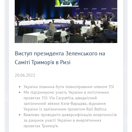
Виступ президента Зеленського на
Саміті Тримор'я в Ризі
20.06.2022
Україна повинна бути повноправним членом 3SI
Ми підтримуємо участь України в логістичних
проектах 3SI: Via Carpathia, швидкісний
залізничний зв’язок Київ-Варшава, з’єднання
України із залізничним проектом Rail Baltica
Важливо проводити диверсифікацію енергоносіїв
за рахунок участі України в енергетичних
проектах Тримор’я.