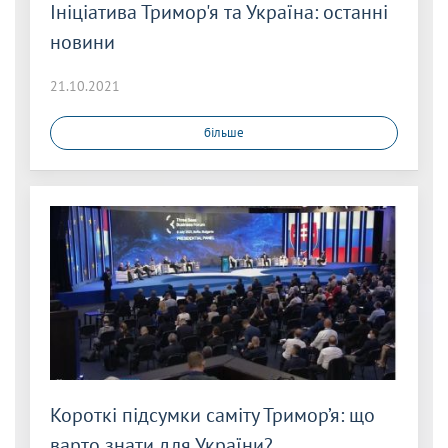
Ініціатива Тримор'я та Україна: останні
новини
21.10.2021
більше
Короткі підсумки саміту Тримор’я: що
варто знати для України?