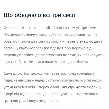
Що об’єднало всі три сесії
Фінальна теза конференції зібрала разом усі три теми.
Ростислав Томенчук наголосив на потребі дивитися на
розвиток громади з різних сторін – через бізнес, людей і
загальну картину розвитку. Йдеться про перехід від
переліку проблем до формування політик, які враховують
взаємозв’язки, чинники впливу і наслідки рішень.
Саме ця логіка проходила через усю конференцію: у
підприємництві – через системну комунікацію з бізнесом;
у темі якості життя – через умови, які утримують людей; у
сфері відходів – через дані, планування і спроможність
громади реалізовувати рішення.