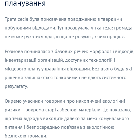
планування
Третя сесія була присвячена поводженню з твердими
побутовими відходами. Тут прозвучала чітка теза: громада
не може рухатися далі, якщо не розуміє, з чим працює.
Розмова починалася з базових речей: морфології відходів,
інвентаризації організацій, доступних технологій і
місцевого плану управління відходами. Без цього будь-які
рішення залишаються точковими і не дають системного
результату.
Окремо учасники говорили про накопичені екологічні
ризики – зокрема старі азбестові матеріали. Це показало,
що тема відходів виходить далеко за межі комунального
питання і безпосередньо пов’язана з екологічною
безпекою громади.