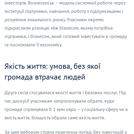
інвесторів. Вознесенськ – модель системної роботи через
інституції підтримки, навчання, роботу з підприємцями і
розуміння локального ринку. Учасники окремо
підкреслили різницю між бізнесом, якому потрібна
підтримка, і бізнесом, який готовий інвестувати в громаду
та посилювати її економіку.
Якість життя: умова, без якої
громада втрачає людей
Друга сесія стосувалася якості життя і базових послуг. Під
час дискусії учасникам запропонували обрати, куди
громада спрямувала б 1 млн євро – у соціальну сферу чи в
якість життя. Більшість обрала саме якість життя.
За цим вибором стояла практична логіка. Без інвестицій у