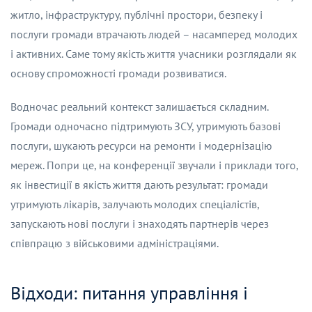
житло, інфраструктуру, публічні простори, безпеку і
послуги громади втрачають людей – насамперед молодих
і активних. Саме тому якість життя учасники розглядали як
основу спроможності громади розвиватися.
Водночас реальний контекст залишається складним.
Громади одночасно підтримують ЗСУ, утримують базові
послуги, шукають ресурси на ремонти і модернізацію
мереж. Попри це, на конференції звучали і приклади того,
як інвестиції в якість життя дають результат: громади
утримують лікарів, залучають молодих спеціалістів,
запускають нові послуги і знаходять партнерів через
співпрацю з військовими адміністраціями.
Відходи: питання управління і