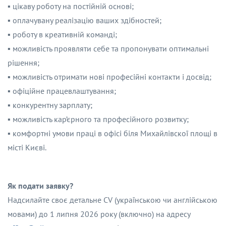
▪️ цікаву роботу на постійній основі;
▪️ оплачувану реалізацію ваших здібностей;
▪️ роботу в креативній команді;
▪️ можливість проявляти себе та пропонувати оптимальні
рішення;
▪️ можливість отримати нові професійні контакти і досвід;
▪️ офіційне працевлаштування;
▪️ конкурентну зарплату;
▪️ можливість кар’єрного та професійного розвитку;
▪️ комфортні умови праці в офісі біля Михайлівскої площі в
місті Києві.
Як подати заявку?
Надсилайте своє детальне CV (українською чи англійською
мовами) до 1 липня 2026 року (включно) на адресу