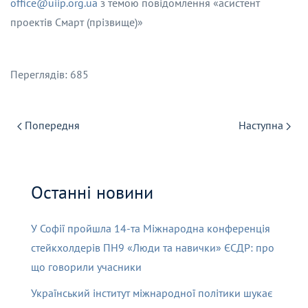
office@uiip.org.ua
з темою повідомлення «асистент
проектів Смарт (прізвище)»
Переглядів: 685
Попередня
Наступна
Останні новини
У Софії пройшла 14-та Міжнародна конференція
стейкхолдерів ПН9 «Люди та навички» ЄСДР: про
що говорили учасники
Український інститут міжнародної політики шукає