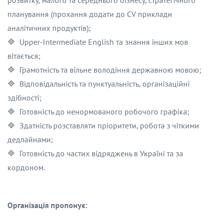
розвитку, малого та середнього бізнесу, стратегічного
планування (прохання додати до CV приклади
аналітичних продуктів);
🔷 Upper-Intermediate English та знання інших мов
вітається;
🔷 Грамотність та вільне володіння державною мовою;
🔷 Відповідальність та пунктуальність, організаційні
здібності;
🔷 Готовність до ненормованого робочого графіка;
🔷 Здатність розставляти пріоритети, робота з чіткими
дедлайнами;
🔷 Готовність до частих відряджень в Україні та за
кордоном.
Організація пропонує: